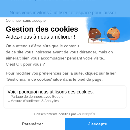
Nous vous invitons à utiliser cet espace pour laisser
vos condoléances, partager des photos souvenirs,
une anecdote ou exprimer vos pensées à travers des
poèmes ou des textes. Cet endroit est un lieu
d'expression dédié à honorer la mémoire de Jean-
Pierre BIFFE.
Je rends hommage
Cérémonie religieuse
mardi 30 juin 2026 à 10h00
Eglise Saint Pierre de Palavas-les-Flots
16 Rue Saint-Pierre
34250 Palavas-les-Flots
4
Faire-part
Hommages
Je rends hommage