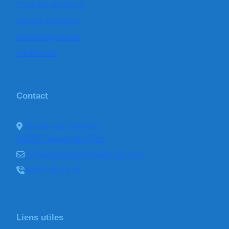
Chambre funéraire
Articles funéraires
Marbrerie/gravure
Cérémonie
Contact
Chemin du cimetière
34250 Palavas-les-Flots
pf.languedociennes@gmail.com
04 67 68 23 16
Liens utiles