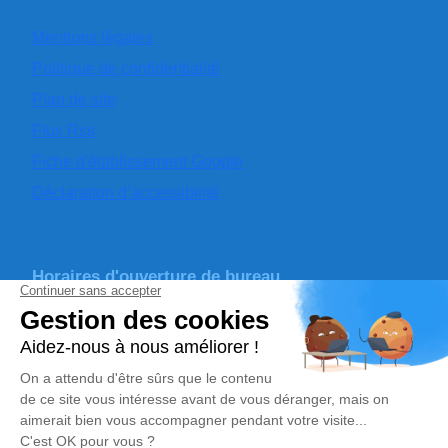
Mentions légales
Politique de confidentialité
Plan de site
Flux Rss
Fiche d'établissement Google
Déclaration d’accessibilité
Horaires d'ouverture de bureau
Du lundi au vendredi de 8h30 à 12h et de 14h à
17h30
Permanence décès 24h/24​